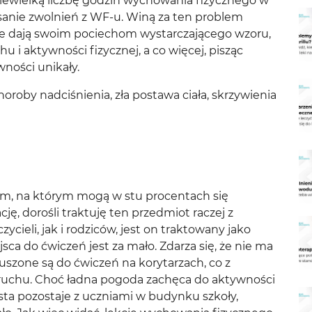
niewielką liczbę godzin wychowania fizycznego w
isanie zwolnień z WF-u. Winą za ten problem
 nie dają swoim pociechom wystarczającego wzoru,
u i aktywności fizycznej, a co więcej, pisząc
wności unikały.
oroby nadciśnienia, zła postawa ciała, skrzywienia
em, na którym mogą w stu procentach się
cję, dorośli traktuję ten przedmiot raczej z
ieli, jak i rodziców, jest on traktowany jako
sca do ćwiczeń jest za mało. Zdarza się, że nie ma
uszone są do ćwiczeń na korytarzach, co z
o ruchu. Choć ładna pogoda zachęca do aktywności
sta pozostaje z uczniami w budynku szkoły,