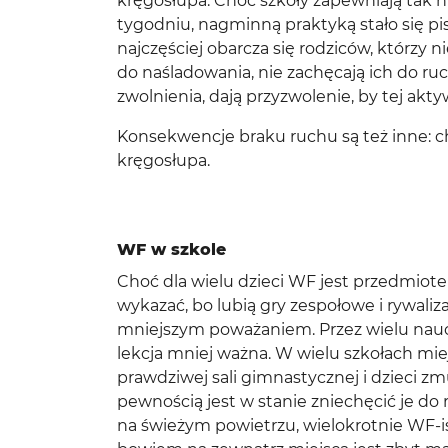
kręgosłupa. Choć szkoły zapewniają tak 
tygodniu, nagminną praktyką stało się p
najczęściej obarcza się rodziców, którzy
do naśladowania, nie zachęcają ich do ruch
zwolnienia, dają przyzwolenie, by tej akty
Konsekwencje braku ruchu są też inne: ch
kręgosłupa.
WF w szkole
Choć dla wielu dzieci WF jest przedmiot
wykazać, bo lubią gry zespołowe i rywaliza
mniejszym poważaniem. Przez wielu nauczyc
lekcja mniej ważna. W wielu szkołach miej
prawdziwej sali gimnastycznej i dzieci zm
pewnością jest w stanie zniechęcić je d
na świeżym powietrzu, wielokrotnie WF-i