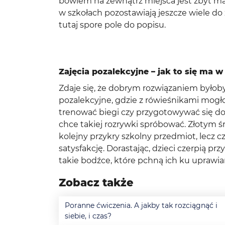
bowiem na zewnątrz miejsca jest zbyt ma
w szkołach pozostawiają jeszcze wiele d
tutaj spore pole do popisu.
Zajęcia pozalekcyjne – jak to się ma w
Zdaje się, że dobrym rozwiązaniem byłoby
pozalekcyjne, gdzie z rówieśnikami mogł
trenować biegi czy przygotowywać się d
chce takiej rozrywki spróbować. Złotym ś
kolejny przykry szkolny przedmiot, lecz 
satysfakcję. Dorastając, dzieci czerpią pr
takie bodźce, które pchną ich ku uprawian
Zobacz także
Poranne ćwiczenia. A jakby tak rozciągnąć i
siebie, i czas?