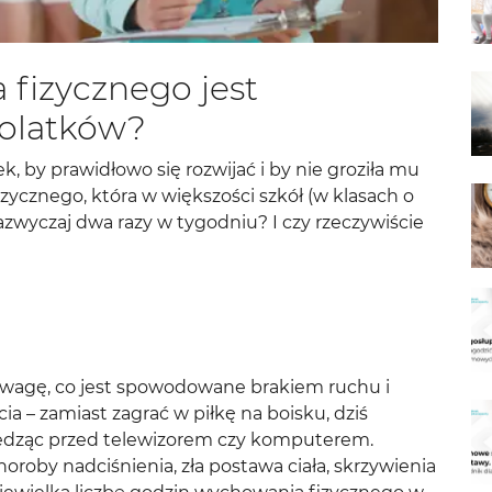
 fizycznego jest
tolatków?
k, by prawidłowo się rozwijać i by nie groziła mu
ycznego, która w większości szkół (w klasach o
azwyczaj dwa razy w tygodniu? I czy rzeczywiście
nadwagę, co jest spowodowane brakiem ruchu i
ia – zamiast zagrać w piłkę na boisku, dziś
siedząc przed telewizorem czy komputerem.
oroby nadciśnienia, zła postawa ciała, skrzywienia