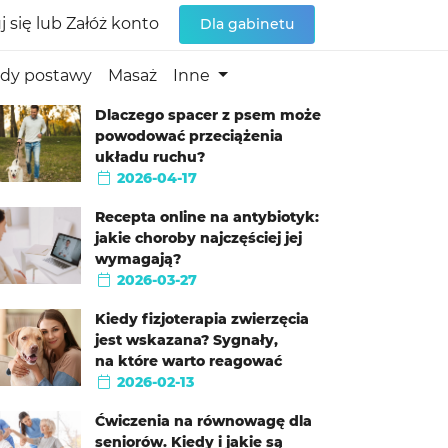
j się
lub
Załóż konto
Dla gabinetu
dy postawy
Masaż
Inne
Dlaczego spacer z psem może
powodować przeciążenia
układu ruchu?
2026-04-17
Recepta online na antybiotyk:
jakie choroby najczęściej jej
wymagają?
2026-03-27
Kiedy fizjoterapia zwierzęcia
jest wskazana? Sygnały,
na które warto reagować
2026-02-13
Ćwiczenia na równowagę dla
seniorów. Kiedy i jakie są