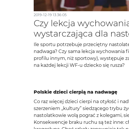
2019-12-19 13:36:05
Czy lekcja wychowania
wystarczająca dla nas
Ile sportu potrzebuje przeciętny nastolate
nadwaga? Czy sama lekcja wychowania fiz
profilu innym, niż sportowy), występuje z
na każdej lekcji WF-u dziecko się rusza?
Polskie dzieci cierpią na nadwagę
Co raz więcej dzieci cierpi na otyłość i 
szerzeniem „kultury” siedzącego trybu życ
nastolatkowie wolą pograć z kolegami, 
Konsekwencje braku ruchu są też inne: ch