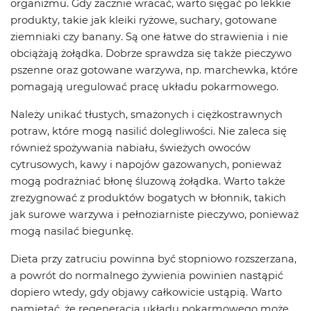
organizmu. Gdy zacznie wracać, warto sięgać po lekkie
produkty, takie jak kleiki ryżowe, suchary, gotowane
ziemniaki czy banany. Są one łatwe do strawienia i nie
obciążają żołądka. Dobrze sprawdza się także pieczywo
pszenne oraz gotowane warzywa, np. marchewka, które
pomagają uregulować pracę układu pokarmowego.
Należy unikać tłustych, smażonych i ciężkostrawnych
potraw, które mogą nasilić dolegliwości. Nie zaleca się
również spożywania nabiału, świeżych owoców
cytrusowych, kawy i napojów gazowanych, ponieważ
mogą podrażniać błonę śluzową żołądka. Warto także
zrezygnować z produktów bogatych w błonnik, takich
jak surowe warzywa i pełnoziarniste pieczywo, ponieważ
mogą nasilać biegunkę.
Dieta przy zatruciu powinna być stopniowo rozszerzana,
a powrót do normalnego żywienia powinien nastąpić
dopiero wtedy, gdy objawy całkowicie ustąpią. Warto
pamiętać, że regeneracja układu pokarmowego może