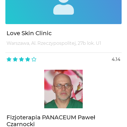
Love Skin Clinic
Warszawa, Al. Rzeczypospolitej, 27b lok. U1
4.14
Fizjoterapia PANACEUM Paweł
Czarnocki