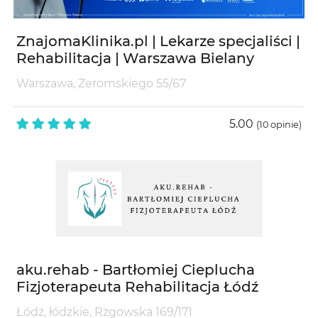
ZnajomaKlinika.pl | Lekarze specjaliści |
Rehabilitacja | Warszawa Bielany
Warszawa, Żeromskiego 55/67
5.00
(10 opinie)
aku.rehab - Bartłomiej Cieplucha
Fizjoterapeuta Rehabilitacja Łódź
Łódź, łódzkie, Rzgowska 169/171