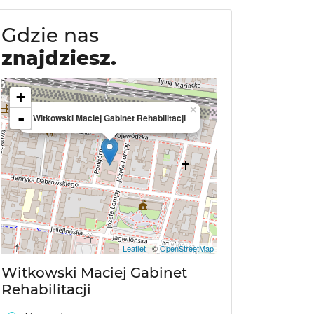
Gdzie nas
znajdziesz.
+
×
-
Witkowski Maciej Gabinet Rehabilitacji
Leaflet
| ©
OpenStreetMap
Witkowski Maciej Gabinet
Rehabilitacji