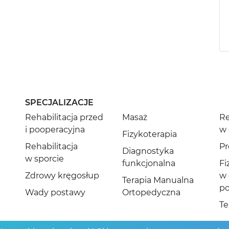
SPECJALIZACJE
Rehabilitacja przed
Masaż
Re
i pooperacyjna
w 
Fizykoterapia
Rehabilitacja
Pr
Diagnostyka
w sporcie
funkcjonalna
Fi
Zdrowy kręgosłup
w 
Terapia Manualna
po
Wady postawy
Ortopedyczna
Te